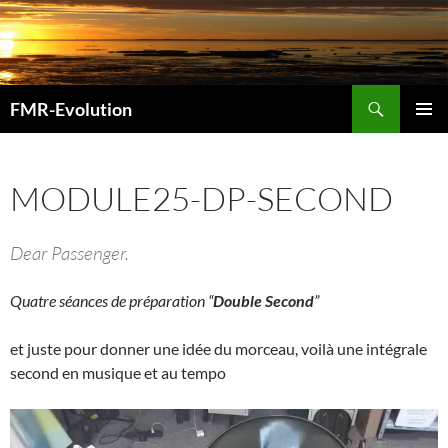
Aller
au
contenu
Recherche
FMR-Evolution
MENU
PRINCI
MODULE25-DP-SECOND
Dear Passenger.
Quatre séances de préparation “
Double Second
”
et juste pour donner une idée du morceau, voilà une intégrale
second en musique et au tempo