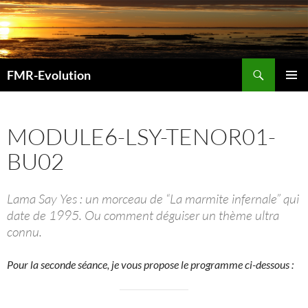
Aller
au
contenu
Recherche
FMR-Evolution
MENU
PRINCI
MODULE6-LSY-TENOR01-
BU02
Lama Say Yes : un morceau de “La marmite infernale” qui
date de 1995. Ou comment déguiser un thème ultra
connu.
Pour la seconde séance, je vous propose le programme ci-dessous :